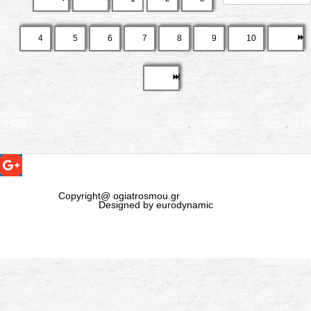
4
5
6
7
8
9
10
Copyright@ ogiatrosmou.gr
Designed by eurodynamic