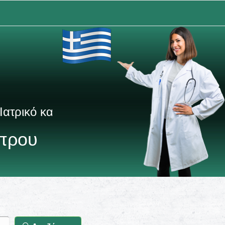
ογο Ελλάδας & Κύπρου
ύπρου