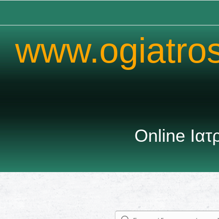
www.ogiatro
Καλω
Online Ια